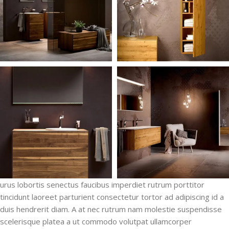
urus lobortis senectus faucibus imperdiet rutrum porttitor
tincidunt laoreet parturient consectetur tortor ad adipiscing id a
duis hendrerit diam. A at nec rutrum nam molestie suspendisse
scelerisque platea a ut commodo volutpat ullamcorper