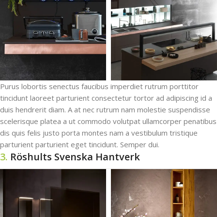
Purus lobortis senectus faucibus imperdiet rutrum porttitor
tincidunt laoreet parturient consectetur tortor ad adipiscing id a
duis hendrerit diam. A at nec rutrum nam molestie suspendisse
scelerisque platea a ut commodo volutpat ullamcorper penatibus
dis quis felis justo porta montes nam a vestibulum tristique
parturient parturient eget tincidunt. Semper dui.
3.
Röshults Svenska Hantverk