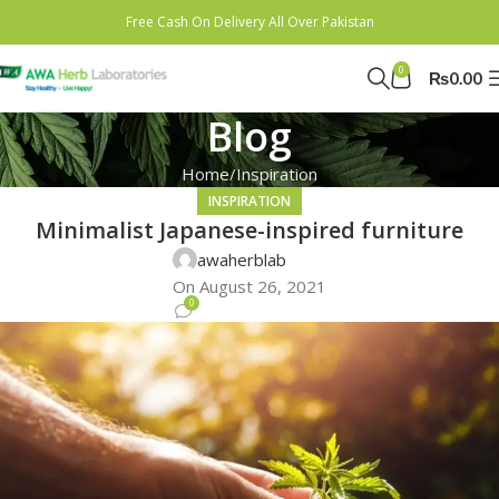
Free Cash On Delivery All Over Pakistan
0
₨
0.00
Blog
Home
Inspiration
INSPIRATION
Minimalist Japanese-inspired furniture
awaherblab
On August 26, 2021
0