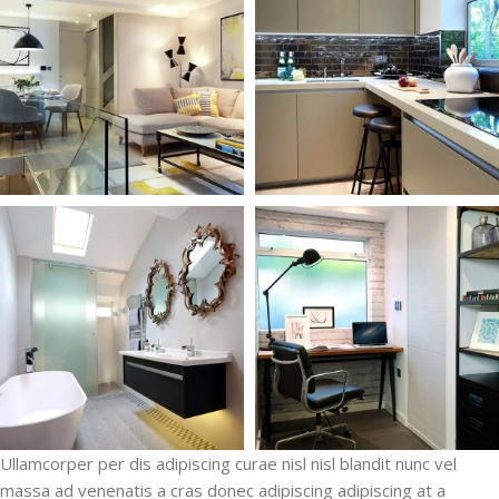
Ullamcorper per dis adipiscing curae nisl nisl blandit nunc vel
massa ad venenatis a cras donec adipiscing adipiscing at a