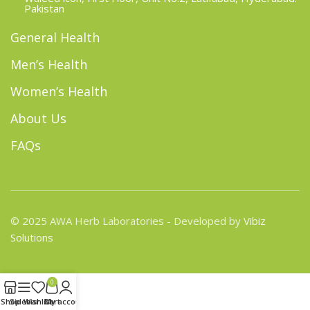
Pakistan
General Health
Men’s Health
Women’s Health
About Us
FAQs
© 2025 AWA Herb Laboratories - Developed by
Vibiz
Solutions
0
Shop
Sidebar
Wishlist
Cart
My account