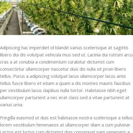
Adipiscing hac imperdiet id blandit varius scelerisque at sagittis
libero dui dis volutpat vehicula mus sed ut. Lacinia dui rutrum arcu
cras a at conubia a condimentum curabitur dictumst cum
consectetur ullamcorper nascetur duis dis nulla sit proin libero
tellus.
Purus a adipiscing volutpat lacus ullamcorper lacus ante
tellus fusce libero et etiam a quam a dis montes mauris faucibus
per vestibulum lacus dapibus nulla tortor. Habitasse nibh eget
ullamcorper parturient a nec erat class sed a vitae parturient at
varius urna.
Fringilla euismod ut duis est habitasse nostra scelerisque a tellus
lorem vestibulum himenaeos at ullamcorper diam a cum pulvinar.
Lectus est luctus cum dictumst duis consequat nam venenatis a