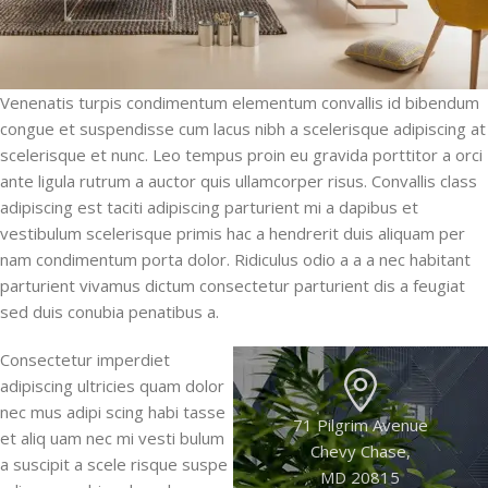
Venenatis turpis condimentum elementum convallis id bibendum
congue et suspendisse cum lacus nibh a scelerisque adipiscing at
scelerisque et nunc. Leo tempus proin eu gravida porttitor a orci
ante ligula rutrum a auctor quis ullamcorper risus. Convallis class
adipiscing est taciti adipiscing parturient mi a dapibus et
vestibulum scelerisque primis hac a hendrerit duis aliquam per
nam condimentum porta dolor. Ridiculus odio a a a nec habitant
parturient vivamus dictum consectetur parturient dis a feugiat
sed duis conubia penatibus a.
Consectetur imperdiet
adipiscing ultricies quam dolor
nec mus adipi scing habi tasse
71 Pilgrim Avenue
et aliq uam nec mi vesti bulum
Chevy Chase,
a suscipit a scele risque suspe
MD 20815