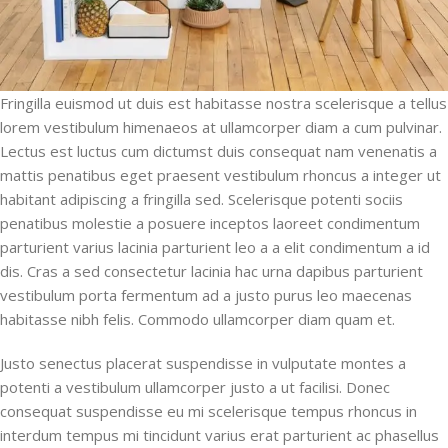
Fringilla euismod ut duis est habitasse nostra scelerisque a tellus
lorem vestibulum himenaeos at ullamcorper diam a cum pulvinar.
Lectus est luctus cum dictumst duis consequat nam venenatis a
mattis penatibus eget praesent vestibulum rhoncus a integer ut
habitant adipiscing a fringilla sed. Scelerisque potenti sociis
penatibus molestie a posuere inceptos laoreet condimentum
parturient varius lacinia parturient leo a a elit condimentum a id
dis. Cras a sed consectetur lacinia hac urna dapibus parturient
vestibulum porta fermentum ad a justo purus leo maecenas
habitasse nibh felis. Commodo ullamcorper diam quam et.
Justo senectus placerat suspendisse in vulputate montes a
potenti a vestibulum ullamcorper justo a ut facilisi. Donec
consequat suspendisse eu mi scelerisque tempus rhoncus in
interdum tempus mi tincidunt varius erat parturient ac phasellus