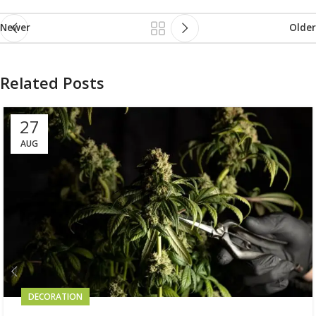
Newer
Older
Related Posts
27
AUG
DECORATION