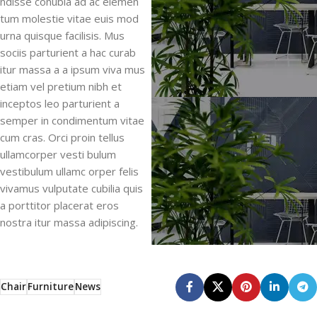
ndisse conubia ad ac elemen
tum molestie vitae euis mod
urna quisque facilisis. Mus
sociis parturient a hac curab
itur massa a a ipsum viva mus
etiam vel pretium nibh et
inceptos leo parturient a
semper in condimentum vitae
cum cras. Orci proin tellus
ullamcorper vesti bulum
vestibulum ullamc orper felis
vivamus vulputate cubilia quis
a porttitor placerat eros
nostra itur massa adipiscing.
Chair
Furniture
News