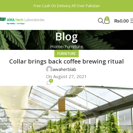
Free Cash On Delivery All Over Pakistan
0
₨
0.00
Blog
Home
Furniture
FURNITURE
Collar brings back coffee brewing ritual
awaherblab
On August 27, 2021
0