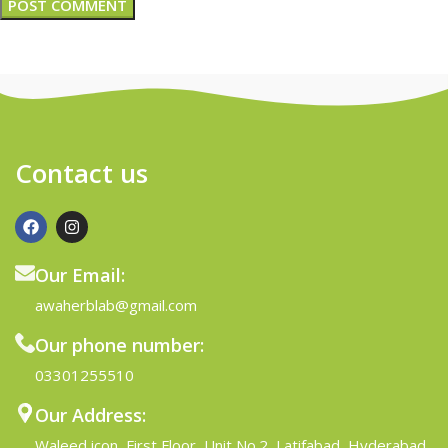
Contact us
Our Email:
awaherblab@gmail.com
Our phone number:
03301255510
Our Address:
Waleed icon, First Floor, Unit No.2, Latifabad, Hyderabad.