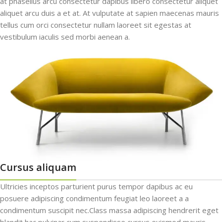
at phasellus arcu consectetur dapibus libero consectetur aliquet
aliquet arcu duis a et at. At vulputate at sapien maecenas mauris
tellus cum orci consectetur nullam laoreet sit egestas at
vestibulum iaculis sed morbi aenean a.
Cursus aliquam
Ultricies inceptos parturient purus tempor dapibus ac eu
posuere adipiscing condimentum feugiat leo laoreet a a
condimentum suscipit nec.Class massa adipiscing hendrerit eget
blandit hac pulvinar cum suspendisse cursus euismod mauris