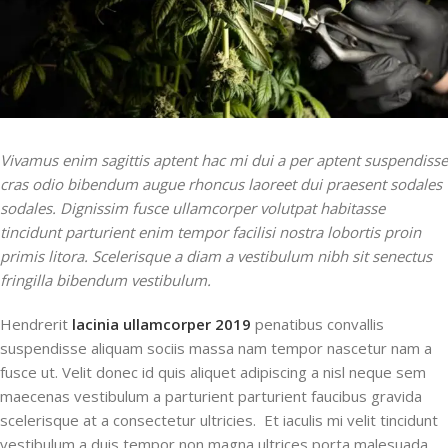
Vivamus enim sagittis aptent hac mi dui a per aptent suspendisse
cras odio bibendum augue rhoncus laoreet dui praesent sodales
sodales. Dignissim fusce ullamcorper volutpat habitasse
tincidunt parturient enim tempor facilisi nostra lobortis proin
primis litora. Scelerisque a diam a vestibulum nibh sit senectus
fringilla bibendum vestibulum.
Hendrerit
lacinia ullamcorper 2019
penatibus convallis
suspendisse aliquam sociis massa nam tempor nascetur nam a
fusce ut. Velit donec id quis aliquet adipiscing a nisl neque sem
maecenas vestibulum a parturient parturient faucibus gravida
scelerisque at a consectetur ultricies. Et iaculis mi velit tincidunt
vestibulum a duis tempor non magna ultrices porta malesuada