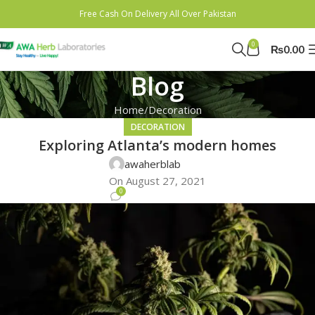
Free Cash On Delivery All Over Pakistan
0
₨
0.00
Blog
Home
Decoration
DECORATION
Exploring Atlanta’s modern homes
awaherblab
On August 27, 2021
0